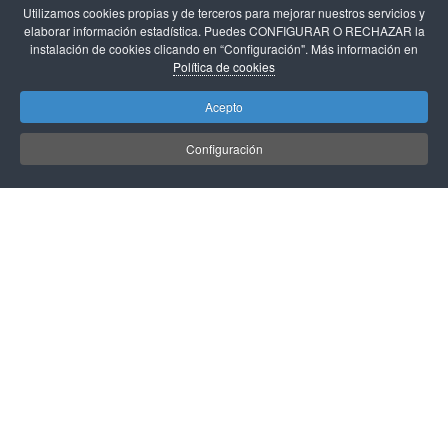
Utilizamos cookies propias y de terceros para mejorar nuestros servicios y
elaborar información estadística. Puedes CONFIGURAR O RECHAZAR la
instalación de cookies clicando en “Configuración". Más información en
Política de cookies
Estoy de acuerdo con
Términos y condiciones
Acepto
Suscribirse
Configuración
CursosSepe.es
te informa que los datos de carácter personal que proporciones
rellenando el presente formulario serán tratados por Sursum Web S.L. como
responsable de esta web. La finalidad de la recogida y tratamiento de los datos
personales que solicitamos es para enviarte nuestras publicaciones, y avisos sobre
cursos gratuitos. La legitimación se realiza a través del consentimiento del
interesado. Te informamos que los datos que nos facilitas estarán ubicados en
España en los servidores de Unelink S.A. (proveedor de hosting). Podrás ejercer
tus derechos de acceso, rectificación, limitación y suprimir los datos en
info@sursumweb.com así como el derecho a presentar una reclamación ante una
autoridad de control. Puedes consultar la información adicional y detallada sobre
Protección de Datos en nuestra
política de privacidad
.