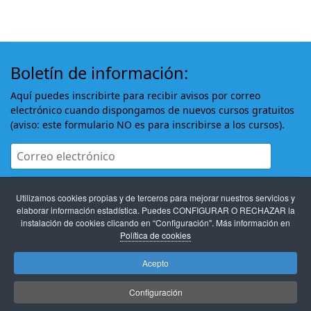
Boletín de información:
Aquí puedes inscribirte para recibir avisos por correo
electrónico cuando dispongamos de nuevos cursos gratuitos
(aviso: este formulario NO es para inscribirse a los cursos).
Utilizamos cookies propias y de terceros para mejorar nuestros servicios y
elaborar información estadística. Puedes CONFIGURAR O RECHAZAR la
instalación de cookies clicando en “Configuración". Más información en
Política de cookies
Estoy de acuerdo con
Términos y condiciones
Acepto
Suscribirse
Configuración