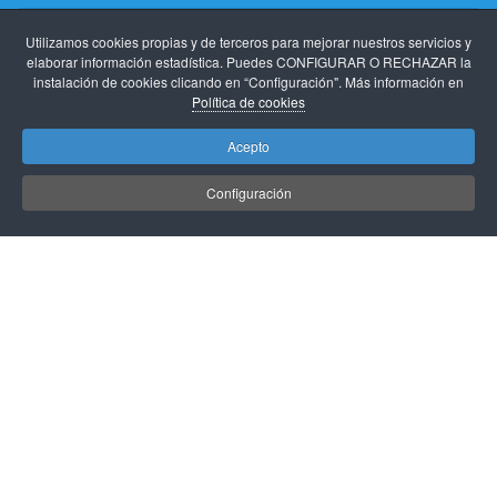
Utilizamos cookies propias y de terceros para mejorar nuestros servicios y
elaborar información estadística. Puedes CONFIGURAR O RECHAZAR la
instalación de cookies clicando en “Configuración". Más información en
Política de cookies
Estoy de acuerdo con
Términos y condiciones
Acepto
Suscribirse
Configuración
CursosSepe.es
te informa que los datos de carácter personal que proporciones
rellenando el presente formulario serán tratados por Sursum Web S.L. como
responsable de esta web. La finalidad de la recogida y tratamiento de los datos
personales que solicitamos es para enviarte nuestras publicaciones, y avisos sobre
cursos gratuitos. La legitimación se realiza a través del consentimiento del
interesado. Te informamos que los datos que nos facilitas estarán ubicados en
España en los servidores de Unelink S.A. (proveedor de hosting). Podrás ejercer
tus derechos de acceso, rectificación, limitación y suprimir los datos en
info@sursumweb.com así como el derecho a presentar una reclamación ante una
autoridad de control. Puedes consultar la información adicional y detallada sobre
Protección de Datos en nuestra
política de privacidad
.