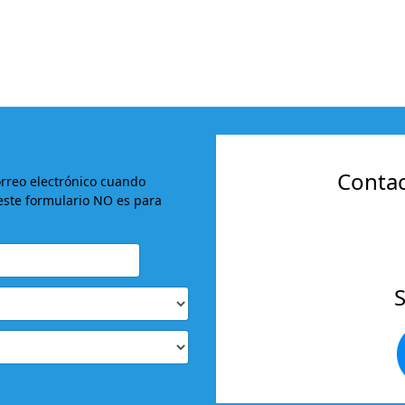
Contac
orreo electrónico cuando
este formulario NO es para