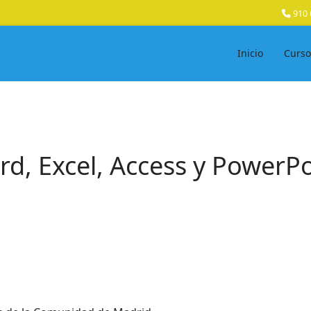
910 
Inicio
Curso
rd, Excel, Access y PowerP